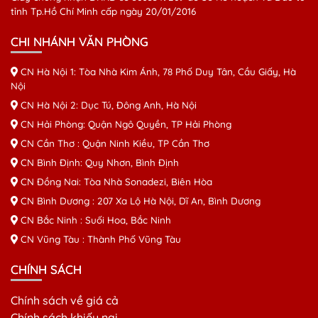
tỉnh Tp.Hồ Chí Minh cấp ngày 20/01/2016
CHI NHÁNH VĂN PHÒNG
CN Hà Nội 1: Tòa Nhà Kim Ánh, 78 Phố Duy Tân, Cầu Giấy, Hà
Nội
CN Hà Nội 2: Dục Tú, Đông Anh, Hà Nội
CN Hải Phòng: Quận Ngô Quyền, TP Hải Phòng
CN Cần Thơ : Quận Ninh Kiều, TP Cần Thơ
CN Bình Định: Quy Nhơn, Bình Định
CN Đồng Nai: Tòa Nhà Sonadezi, Biên Hòa
CN Bình Dương : 207 Xa Lộ Hà Nội, Dĩ An, Bình Dương
CN Bắc Ninh : Suối Hoa, Bắc Ninh
CN Vũng Tàu : Thành Phố Vũng Tàu
CHÍNH SÁCH
Chính sách về giá cả
Chính sách khiếu nại