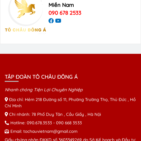
Miền Nam
090 678 2533
TẬP ĐOÀN TÔ CHÂU ĐÔNG Á
Nhanh chóng Tiện Lợi Chuyên Nghiệp
Địa chỉ: Hẻm 218 Đường số 11, Phường Trường Thọ, Thủ Đức , Hồ
Chí Minh
Chi nhánh: 78 Phố Duy Tân , Cầu Giấy , Hà Nội
Hotline:
090.678.3533
-
090 668 3533
Email:
tochauvietnam@gmail.com
Giấy chứng nhận ĐKKD số 3603349269 do Sở Kế hoạch và Đầu tư