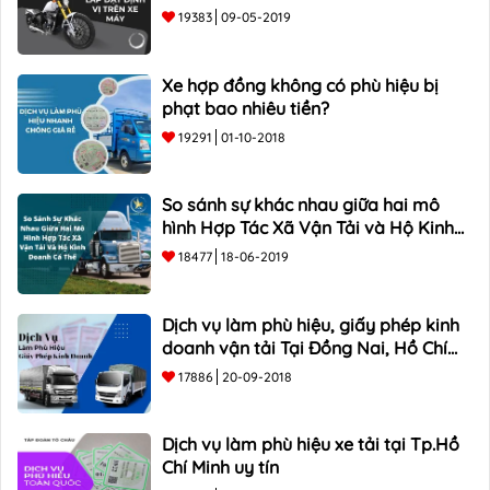
19383
09-05-2019
Xe hợp đồng không có phù hiệu bị
phạt bao nhiêu tiền?
19291
01-10-2018
So sánh sự khác nhau giữa hai mô
hình Hợp Tác Xã Vận Tải và Hộ Kinh
Doanh Cá Thể
18477
18-06-2019
Dịch vụ làm phù hiệu, giấy phép kinh
doanh vận tải Tại Đồng Nai, Hồ Chí
Minh
17886
20-09-2018
Dịch vụ làm phù hiệu xe tải tại Tp.Hồ
Chí Minh uy tín