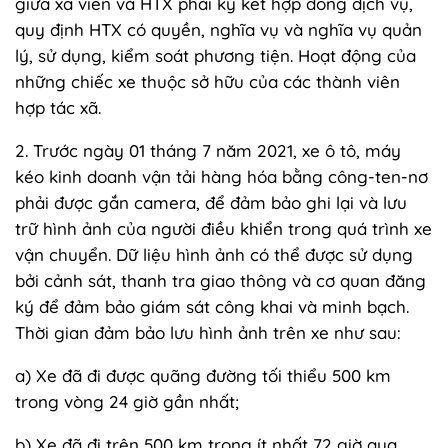
giữa xã viên và HTX phải ký kết hợp đồng dịch vụ,
quy định HTX có quyền, nghĩa vụ và nghĩa vụ quản
lý, sử dụng, kiểm soát phương tiện. Hoạt động của
những chiếc xe thuộc sở hữu của các thành viên
hợp tác xã.
2. Trước ngày 01 tháng 7 năm 2021, xe ô tô, máy
kéo kinh doanh vận tải hàng hóa bằng công-ten-nơ
phải được gắn camera, để đảm bảo ghi lại và lưu
trữ hình ảnh của người điều khiển trong quá trình xe
vận chuyển. Dữ liệu hình ảnh có thể được sử dụng
bởi cảnh sát, thanh tra giao thông và cơ quan đăng
ký để đảm bảo giám sát công khai và minh bạch.
Thời gian đảm bảo lưu hình ảnh trên xe như sau:
a) Xe đã đi được quãng đường tối thiểu 500 km
trong vòng 24 giờ gần nhất;
b) Xe đã đi trên 500 km trong ít nhất 72 giờ qua.