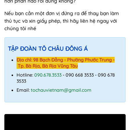
hơn phần nào rồi đúng không?
Nếu bạn cần một đơn vị đứng ra để thay bạn làm
thủ tục và xin giấy phép, thì hãy liên hệ ngay với
chúng tôi nhé
TẬP ĐOÀN TÔ CHÂU ĐÔNG Á
Địa chỉ: 98 Bạch Đằng - Phường Phước Trung -
Tp. Bà Rịa, Bà Rịa Vũng Tàu
Hotline:
090.678.3533
- 090 668 3533 - 090 678
3533
Email:
tochauvietnam@gmail.com