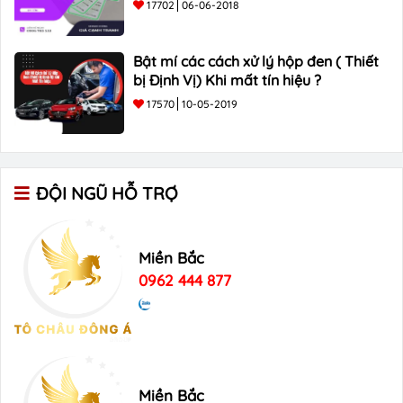
17702
06-06-2018
Bật mí các cách xử lý hộp đen ( Thiết
bị Định Vị) Khi mất tín hiệu ?
17570
10-05-2019
ĐỘI NGŨ HỖ TRỢ
Miền Bắc
0962 444 877
Miền Bắc